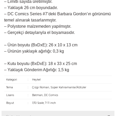
– Limitli sayıda üretilmiştir.
– Yaklaşık 26 cm boyundadır.
– DC Comics Series #7’deki Barbara Gordon’ın görünümü
temel alınarak tasarlanmıştır.
– Polystone malzemeden yapılmıştır.
– Gerçekçi detaylarıyla el boyamasıdır.
– Ürün boyutu (BxDxE): 26 x 10 x 13 cm
– Ürünün yaklaşık ağırlığı: 0,3 kg
– Kutu boyutu (BxDxE): 18 x 33 x 25 cm
– Yaklaşık Gönderim Ağırlığı: 1,5 kg
Kategori
:
Heykel
Tema
:
Çizgi Roman, Süper Kahramanlar/Kötüler
Lisans
:
Batman, DC Comics
Boyut
:
1/10 Scale, 7-11 inch