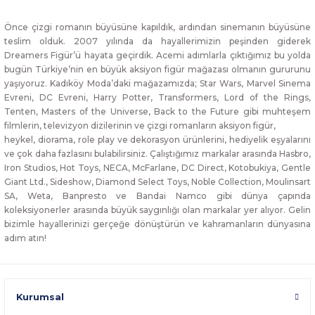
Önce çizgi romanın büyüsüne kapıldık, ardından sinemanın büyüsüne
teslim olduk. 2007 yılında da hayallerimizin peşinden giderek
Dreamers Figür’ü hayata geçirdik. Acemi adımlarla çıktığımız bu yolda
bugün Türkiye’nin en büyük aksiyon figür mağazası olmanın gururunu
yaşıyoruz. Kadıköy Moda’daki mağazamızda; Star Wars, Marvel Sinema
Evreni, DC Evreni, Harry Potter, Transformers, Lord of the Rings,
Tenten, Masters of the Universe, Back to the Future gibi muhteşem
filmlerin, televizyon dizilerinin ve çizgi romanların aksiyon figür,
heykel, diorama, role play ve dekorasyon ürünlerini, hediyelik eşyalarını
ve çok daha fazlasını bulabilirsiniz. Çalıştığımız markalar arasında Hasbro,
Iron Studios, Hot Toys, NECA, McFarlane, DC Direct, Kotobukiya, Gentle
Giant Ltd., Sideshow, Diamond Select Toys, Noble Collection, Moulinsart
SA, Weta, Banpresto ve Bandai Namco gibi dünya çapında
koleksiyonerler arasında büyük saygınlığı olan markalar yer alıyor. Gelin
bizimle hayallerinizi gerçeğe dönüştürün ve kahramanların dünyasına
adım atın!
Kurumsal