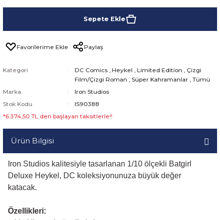
Sepete Ekle
Paylaş
Kategori
DC Comics
,
Heykel
,
Limited Edition
,
Çizgi
Film/Çizgi Roman
,
Süper Kahramanlar
,
Tümü
Marka
Iron Studios
Stok Kodu
IS90388
*6.374,50 TL den başlayan taksitlerle!!
Ürün Bilgisi
Iron Studios kalitesiyle tasarlanan 1/10 ölçekli Batgirl
Deluxe Heykel, DC koleksiyonunuza büyük değer
katacak.
Özellikleri: