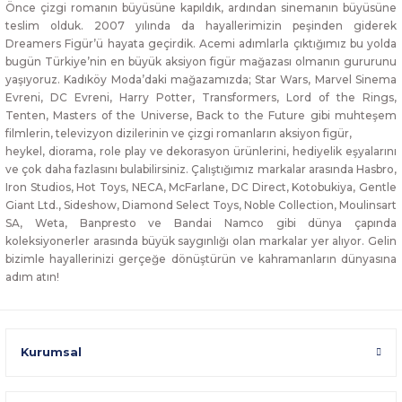
Önce çizgi romanın büyüsüne kapıldık, ardından sinemanın büyüsüne
teslim olduk. 2007 yılında da hayallerimizin peşinden giderek
Dreamers Figür’ü hayata geçirdik. Acemi adımlarla çıktığımız bu yolda
bugün Türkiye’nin en büyük aksiyon figür mağazası olmanın gururunu
yaşıyoruz. Kadıköy Moda’daki mağazamızda; Star Wars, Marvel Sinema
Evreni, DC Evreni, Harry Potter, Transformers, Lord of the Rings,
Tenten, Masters of the Universe, Back to the Future gibi muhteşem
filmlerin, televizyon dizilerinin ve çizgi romanların aksiyon figür,
heykel, diorama, role play ve dekorasyon ürünlerini, hediyelik eşyalarını
ve çok daha fazlasını bulabilirsiniz. Çalıştığımız markalar arasında Hasbro,
Iron Studios, Hot Toys, NECA, McFarlane, DC Direct, Kotobukiya, Gentle
Giant Ltd., Sideshow, Diamond Select Toys, Noble Collection, Moulinsart
SA, Weta, Banpresto ve Bandai Namco gibi dünya çapında
koleksiyonerler arasında büyük saygınlığı olan markalar yer alıyor. Gelin
bizimle hayallerinizi gerçeğe dönüştürün ve kahramanların dünyasına
adım atın!
Kurumsal