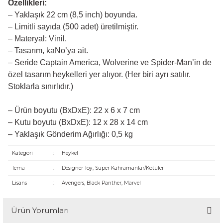
Özellikleri:
– Yaklaşık 22 cm (8,5 inch) boyunda.
– Limitli sayıda (500 adet) üretilmiştir.
– Materyal: Vinil.
– Tasarım, kaNo’ya ait.
– Seride Captain America, Wolverine ve Spider-Man’in de
özel tasarım heykelleri yer alıyor. (Her biri ayrı satılır.
Stoklarla sınırlıdır.)
– Ürün boyutu (BxDxE): 22 x 6 x 7 cm
– Kutu boyutu (BxDxE): 12 x 28 x 14 cm
– Yaklaşık Gönderim Ağırlığı: 0,5 kg
Kategori
:
Heykel
Tema
:
Designer Toy, Süper Kahramanlar/Kötüler
Lisans
:
Avengers, Black Panther, Marvel
Ürün Yorumları