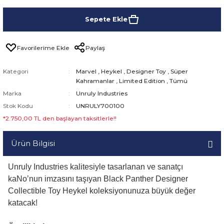
Sepete Ekle
Paylaş
Kategori
Marvel
,
Heykel
,
Designer Toy
,
Süper
Kahramanlar
,
Limited Edition
,
Tümü
Marka
Unruly Industries
Stok Kodu
UNRULY700100
*2.750,00 TL den başlayan taksitlerle!!
Ürün Bilgisi
Unruly Industries kalitesiyle tasarlanan ve sanatçı
kaNo’nun imzasını taşıyan Black Panther Designer
Collectible Toy Heykel koleksiyonunuza büyük değer
katacak!