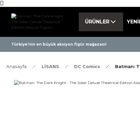
ÜRÜNLER
YENİ
Tüm ürünlerde ü
Türkiye’nin en büyük aksiyon figür mağazası!
Anasayfa
LİSANS
DC Comics
Batman: Th