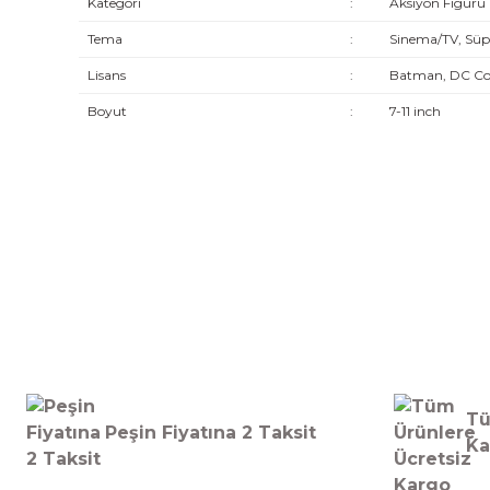
Kategori
:
Aksiyon Figürü
Tema
:
Sinema/TV, Süp
Lisans
:
Batman, DC Com
Boyut
:
7-11 inch
Tü
Peşin Fiyatına 2 Taksit
Ka