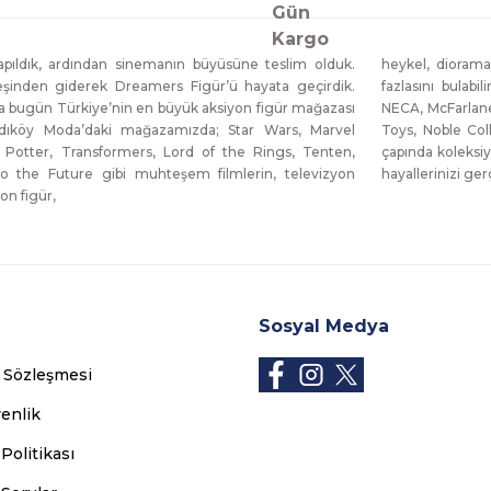
ıldık, ardından sinemanın büyüsüne teslim olduk.
heykel, diorama
eşinden giderek Dreamers Figür’ü hayata geçirdik.
fazlasını bulabi
da bugün Türkiye’nin en büyük aksiyon figür mağazası
NECA, McFarlane
dıköy Moda’daki mağazamızda; Star Wars, Marvel
Toys, Noble Col
 Potter, Transformers, Lord of the Rings, Tenten,
çapında koleksiy
o the Future gibi muhteşem filmlerin, televizyon
hayallerinizi g
on figür,
Sosyal Medya
ş Sözleşmesi
venlik
 Politikası