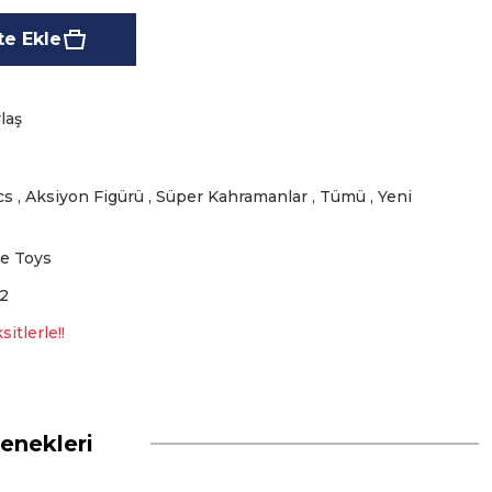
e Ekle
laş
cs
,
Aksiyon Figürü
,
Süper Kahramanlar
,
Tümü
,
Yeni
e Toys
2
itlerle!!
enekleri