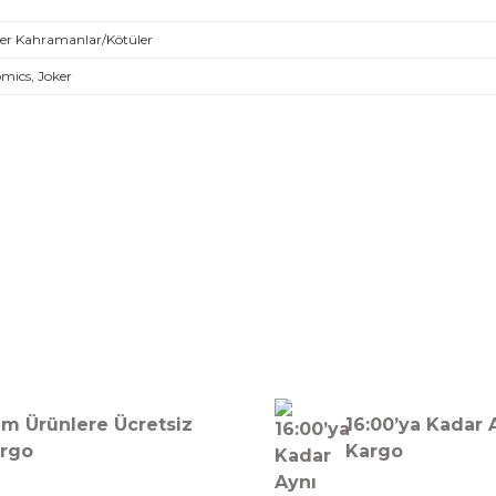
er Kahramanlar/Kötüler
ics, Joker
Bu ürüne ilk yorumu siz yapın!
Yorum Yaz
m Ürünlere Ücretsiz
16:00’ya Kadar 
rgo
Kargo