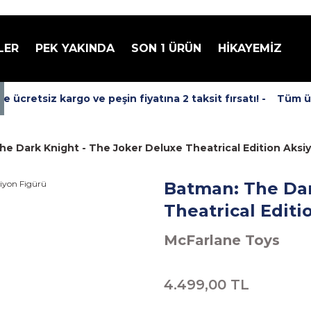
LER
PEK YAKINDA
SON 1 ÜRÜN
HİKAYEMİZ
cretsiz kargo ve peşin fiyatına 2 taksit fırsatı! -
Tüm ürün
e Dark Knight - The Joker Deluxe Theatrical Edition Aksi
Batman: The Dar
Theatrical Editi
McFarlane Toys
4.499,00 TL