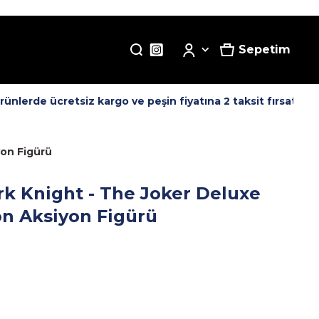
Sepetim
lerde ücretsiz kargo ve peşin fiyatına 2 taksit fırsatı! -
T
yon Figürü
k Knight - The Joker Deluxe
on Aksiyon Figürü