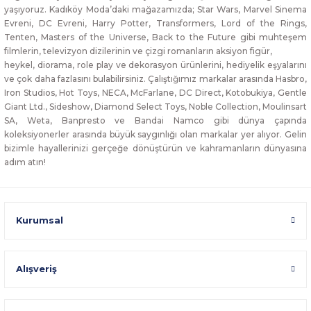
yaşıyoruz. Kadıköy Moda’daki mağazamızda; Star Wars, Marvel Sinema
Evreni, DC Evreni, Harry Potter, Transformers, Lord of the Rings,
Tenten, Masters of the Universe, Back to the Future gibi muhteşem
filmlerin, televizyon dizilerinin ve çizgi romanların aksiyon figür,
heykel, diorama, role play ve dekorasyon ürünlerini, hediyelik eşyalarını
ve çok daha fazlasını bulabilirsiniz. Çalıştığımız markalar arasında Hasbro,
Iron Studios, Hot Toys, NECA, McFarlane, DC Direct, Kotobukiya, Gentle
Giant Ltd., Sideshow, Diamond Select Toys, Noble Collection, Moulinsart
SA, Weta, Banpresto ve Bandai Namco gibi dünya çapında
koleksiyonerler arasında büyük saygınlığı olan markalar yer alıyor. Gelin
bizimle hayallerinizi gerçeğe dönüştürün ve kahramanların dünyasına
adım atın!
Kurumsal
Alışveriş