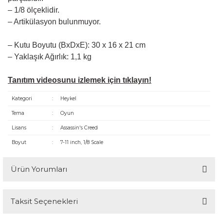
– 1/8 ölçeklidir.
– Artikülasyon bulunmuyor.
– Kutu Boyutu (BxDxE): 30 x 16 x 21 cm
– Yaklaşık Ağırlık: 1,1 kg
Tanıtım videosunu izlemek için tıklayın!
Kategori
:
Heykel
Tema
:
Oyun
Lisans
:
Assassin's Creed
Boyut
:
7-11 inch, 1/8 Scale
Ürün Yorumları
Taksit Seçenekleri
Bu ürüne ilk yorumu siz yapın!