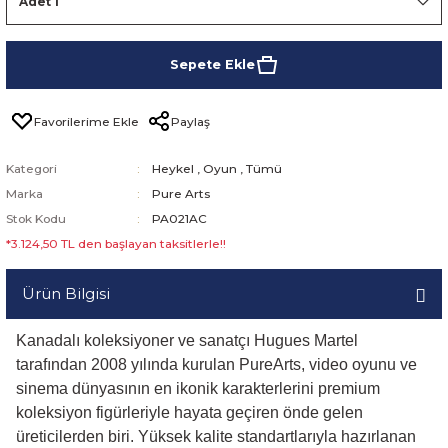
Sepete Ekle
Paylaş
Kategori
Heykel
,
Oyun
,
Tümü
Marka
Pure Arts
Stok Kodu
PA021AC
*3.124,50 TL den başlayan taksitlerle!!
Ürün Bilgisi
Kanadalı koleksiyoner ve sanatçı Hugues Martel
tarafından 2008 yılında kurulan PureArts, video oyunu ve
sinema dünyasının en ikonik karakterlerini premium
koleksiyon figürleriyle hayata geçiren önde gelen
üreticilerden biri. Yüksek kalite standartlarıyla hazırlanan