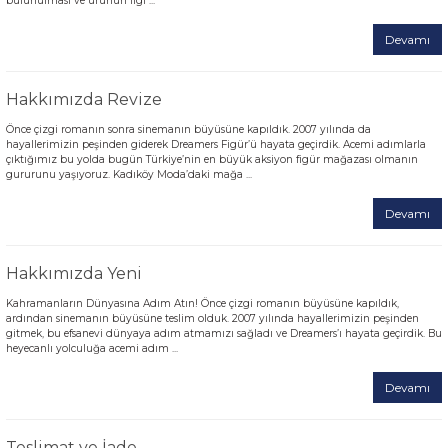
bulunulması ve ürünün ilgi ...
Devamı
Hakkımızda Revize
Önce çizgi romanın sonra sinemanın büyüsüne kapıldık. 2007 yılında da
hayallerimizin peşinden giderek Dreamers Figür’ü hayata geçirdik. Acemi adımlarla
çıktığımız bu yolda bugün Türkiye’nin en büyük aksiyon figür mağazası olmanın
gururunu yaşıyoruz. Kadıköy Moda’daki mağa ...
Devamı
Hakkımızda Yeni
Kahramanların Dünyasına Adım Atın! Önce çizgi romanın büyüsüne kapıldık,
ardından sinemanın büyüsüne teslim olduk. 2007 yılında hayallerimizin peşinden
gitmek, bu efsanevi dünyaya adım atmamızı sağladı ve Dreamers’ı hayata geçirdik. Bu
heyecanlı yolculuğa acemi adım ...
Devamı
Teslimat ve İade