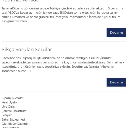
TeslimatSipariş gönderimi sadece Türkiye içindeki adreslere yapılmaktadır. Siparişiniz
saat 16.00’ya kadar aynı gün içinde, saat 16.00’dan sonra ertesi gün kargoya teslim
edilir. Cumartesi ve pazar günleri teslimat yapılmamaktadır. İadeSiparişinizi teslim
aldığınız tarihten ...
Devamı
Sıkça Sorulan Sorular
Sitenizde nasıl sipariş oluşturabilirim? Satın almak istediğiniz ürünü/ürünleri
sepetinize ekledikten sonra sipariş süreciniz boyunca yönlendirileceksiniz. Satın almak
istediğiniz ürün/ürünleri seçip sepetinize ekleyin. Sepetim sayfasında "Alışverişi
Tamamla" butonu il ...
Devamı
Sipariş İşlemleri
Yeni Üyelik
Üye Girişi
Şifremi Unuttum
İletişim
Satış Sözleşmesi
Gizlilik ve Güvenlik