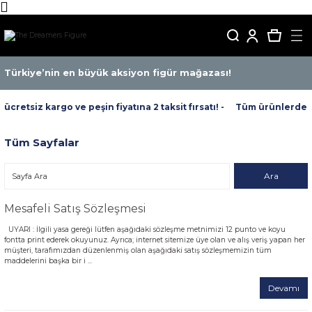
Türkiye’nin en büyük aksiyon figür mağazası!
retsiz kargo ve peşin fiyatına 2 taksit fırsatı! -
Tüm ürünlerde ücre
Tüm Sayfalar
Mesafeli Satış Sözleşmesi
UYARI : İlgili yasa gereği lütfen aşağıdaki sözleşme metnimizi 12 punto ve koyu
fontta print ederek okuyunuz. Ayrıca; internet sitemize üye olan ve alış veriş yapan her
müşteri, tarafımızdan düzenlenmiş olan aşağıdaki satış sözleşmemizin tüm
maddelerini başka bir i ...
Devamı