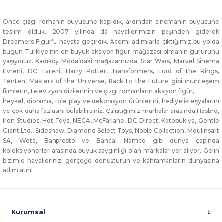
Önce çizgi romanın büyüsüne kapıldık, ardından sinemanın büyüsüne
teslim olduk. 2007 yılında da hayallerimizin peşinden giderek
Dreamers Figür’ü hayata geçirdik. Acemi adımlarla çıktığımız bu yolda
bugün Türkiye’nin en büyük aksiyon figür mağazası olmanın gururunu
yaşıyoruz. Kadıköy Moda’daki mağazamızda; Star Wars, Marvel Sinema
Evreni, DC Evreni, Harry Potter, Transformers, Lord of the Rings,
Tenten, Masters of the Universe, Back to the Future gibi muhteşem
filmlerin, televizyon dizilerinin ve çizgi romanların aksiyon figür,
heykel, diorama, role play ve dekorasyon ürünlerini, hediyelik eşyalarını
ve çok daha fazlasını bulabilirsiniz. Çalıştığımız markalar arasında Hasbro,
Iron Studios, Hot Toys, NECA, McFarlane, DC Direct, Kotobukiya, Gentle
Giant Ltd., Sideshow, Diamond Select Toys, Noble Collection, Moulinsart
SA, Weta, Banpresto ve Bandai Namco gibi dünya çapında
koleksiyonerler arasında büyük saygınlığı olan markalar yer alıyor. Gelin
bizimle hayallerinizi gerçeğe dönüştürün ve kahramanların dünyasına
adım atın!
Kurumsal