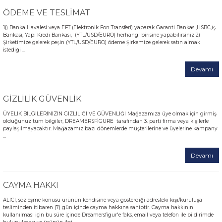
ÖDEME VE TESLİMAT
1)) Banka Havalesi veya EFT (Elektronik Fon Transferi) yaparak Garanti Bankası,HSBC,İş
Bankası, Yapı Kredi Bankası, (YTL/USD/EURO) herhangi birisine yapabilirsiniz 2)
Şirketimize gelerek peşin (YTL/USD/EURO) ödeme Şirkemize gelerek satın almak
istediği ...
Devamı
GİZLİLİK GÜVENLİK
ÜYELİK BİLGİLERİNİZİN GİZLİLİĞİ VE GÜVENLİĞİ Mağazamıza üye olmak için girmiş
olduğunuz tüm bilgiler, DREAMERSFİGURE tarafından 3. parti firma veya kişilerle
paylaşılmayacaktır. Mağazamız bazı dönemlerde müşterilerine ve üyelerine kampany
...
Devamı
CAYMA HAKKI
ALICI, sözleşme konusu ürünün kendisine veya gösterdiği adresteki kişi/kuruluşa
tesliminden itibaren (7) gün içinde cayma hakkına sahiptir. Cayma hakkının
kullanılması için bu süre içinde Dreamersfigur'e faks, email veya telefon ile bildirimde